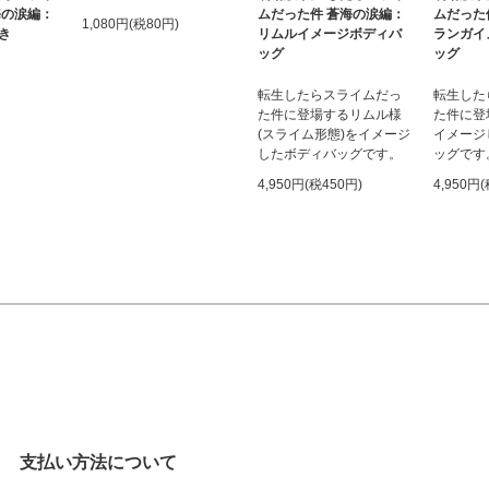
海の涙編：
ムだった件 蒼海の涙編：
ムだった
1,080円(税80円)
き
リムルイメージボディバ
ランガイ
ッグ
ッグ
転生したらスライムだっ
転生した
た件に登場するリムル様
た件に登
(スライム形態)をイメージ
イメージ
したボディバッグです。
ッグです
4,950円(税450円)
4,950円
支払い方法について