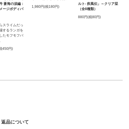
件 蒼海の涙編：
ルト- 疾風伝」～クリア栞
1,980円(税180円)
メージボディバ
（全8種類）
880円(税80円)
らスライムだっ
場するランガを
したモフモフバ
。
(税450円)
返品について