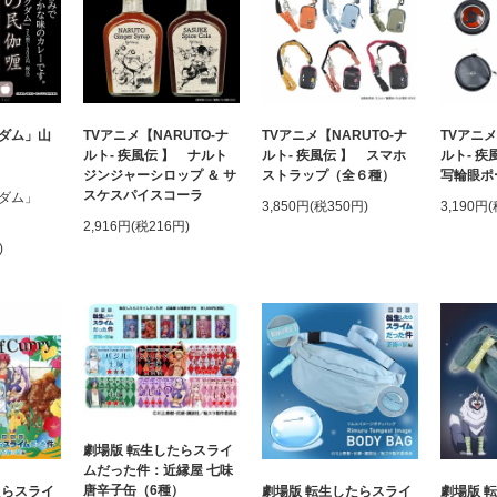
ダム」山
TVアニメ【NARUTO-ナ
TVアニメ【NARUTO-ナ
TVアニメ
ルト- 疾風伝 】 ナルト
ルト- 疾風伝 】 スマホ
ルト- 疾
ジンジャーシロップ ＆ サ
ストラップ（全６種）
写輪眼ポ
スケスパイスコーラ
グダム」
3,850円(税350円)
3,190円
2,916円(税216円)
)
劇場版 転生したらスライ
ムだった件：近縁屋 七味
唐辛子缶（6種）
たらスライ
劇場版 転生したらスライ
劇場版 