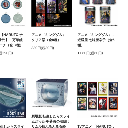
【NARUTO-ナ
アニメ「キングダム」
アニメ「キングダム」 -
風伝 】 万華鏡
クリア栞（全8種）
近縁屋 七味唐辛子（全5
ーチ（全３種）
種）
880円(税80円)
(税290円)
1,080円(税80円)
劇場版 転生したらスライ
ムだった件 蒼海の涙編：
転生したらスライ
TVアニメ 「NARUTO-ナ
リムル様ぷるぷる石鹸