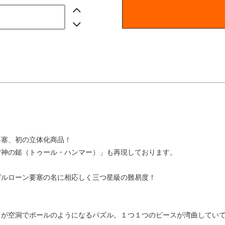
要塞、初の立体化商品！
雷神の鎚（トゥール・ハンマー）」も再現しております。
ゼルローン要塞の名に相応しく三つ星級の難易度！
中が空洞でボールのようになるパズル。１つ１つのピースが湾曲してい