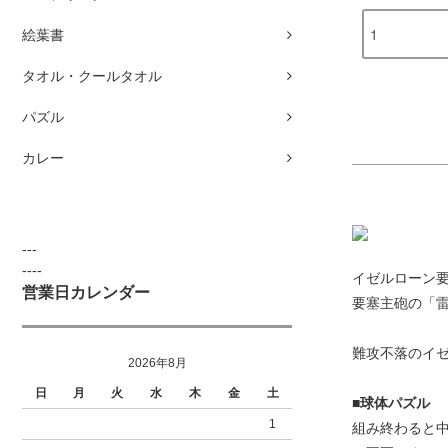
絵葉書
タオル・クールタオル
パズル
カレー
---
----
イゼルローン
営業日カレンダー
要塞主砲の「
難攻不落のイ
2026年8月
日
月
火
水
木
金
土
■球体パズル
1
組み終わると