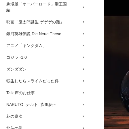
劇場版「オーバーロード」聖王国
編
映画「鬼太郎誕生 ゲゲゲの謎」
銀河英雄伝説 Die Neue These
アニメ「キングダム」
ゴジラ -1.0
ダンダダン
転生したらスライムだった件
Talk 声のお仕事
NARUTO -ナルト- 疾風伝～
花の慶次
北斗の拳