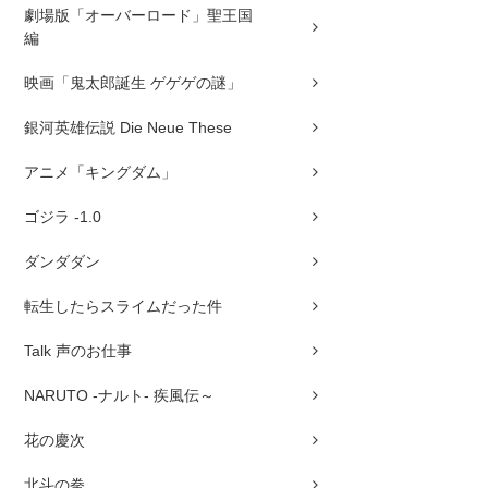
劇場版「オーバーロード」聖王国
編
映画「鬼太郎誕生 ゲゲゲの謎」
銀河英雄伝説 Die Neue These
アニメ「キングダム」
ゴジラ -1.0
ダンダダン
転生したらスライムだった件
Talk 声のお仕事
NARUTO -ナルト- 疾風伝～
花の慶次
北斗の拳