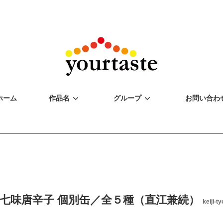
ホーム
作品名
グループ
お問い合わ
 七味唐辛子 個別缶／全５種（直江兼続）
keiji-t