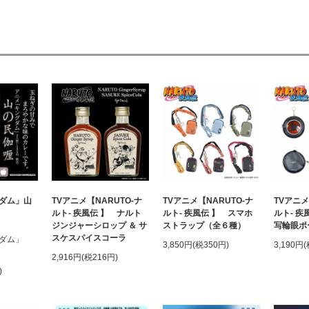
ダム」山
TVアニメ【NARUTO-ナ
TVアニメ【NARUTO-ナ
TVアニメ
ルト- 疾風伝 】 ナルト
ルト- 疾風伝 】 スマホ
ルト- 疾
ジンジャーシロップ ＆ サ
ストラップ（全６種）
写輪眼ポ
スケスパイスコーラ
グダム」
3,850円(税350円)
3,190円
2,916円(税216円)
)