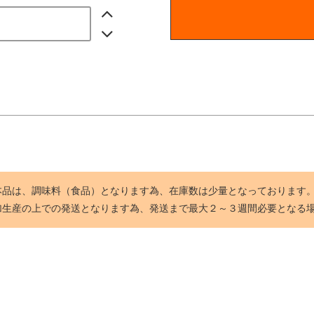
本品は、調味料（食品）となります為、在庫数は少量となっております
加生産の上での発送となります為、発送まで最大２～３週間必要となる