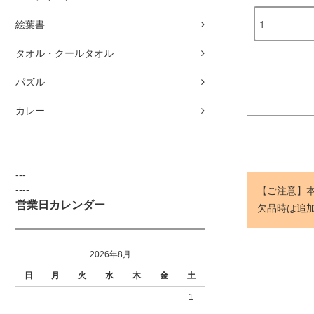
絵葉書
タオル・クールタオル
パズル
カレー
---
----
【ご注意】
営業日カレンダー
欠品時は追
2026年8月
日
月
火
水
木
金
土
1