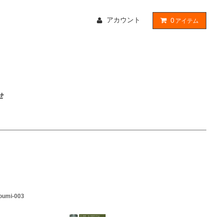
アカウント
0
アイテム
せ
youmi-003