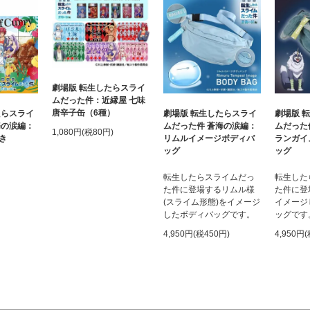
劇場版 転生したらスライ
ムだった件：近縁屋 七味
唐辛子缶（6種）
たらスライ
劇場版 転生したらスライ
劇場版 
海の涙編：
ムだった件 蒼海の涙編：
ムだった
1,080円(税80円)
き
リムルイメージボディバ
ランガイ
ッグ
ッグ
転生したらスライムだっ
転生した
た件に登場するリムル様
た件に登
(スライム形態)をイメージ
イメージ
したボディバッグです。
ッグです
4,950円(税450円)
4,950円