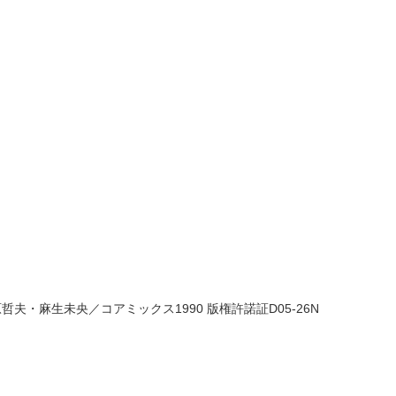
哲夫・麻生未央／コアミックス1990 版権許諾証D05-26N