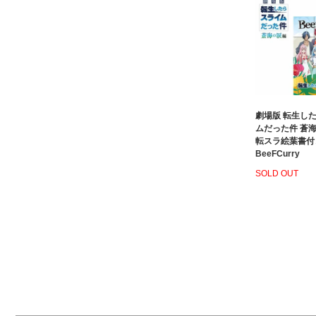
劇場版 転生し
ムだった件 蒼
転スラ絵葉書付
BeeFCurry
SOLD OUT