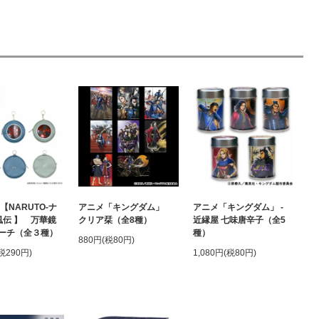
【NARUTO-ナ
アニメ「キングダム」
アニメ「キングダム」 -
風伝 】 万華鏡
クリア栞（全8種）
近縁屋 七味唐辛子（全5
ーチ（全３種）
種）
880円(税80円)
(税290円)
1,080円(税80円)