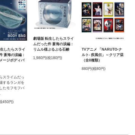
劇場版 転生したらスライ
ムだった件 蒼海の涙編：
転生したらスライ
TVアニメ 「NARUTO-ナ
リムル様ぷるぷる石鹸
件 蒼海の涙編：
ルト- 疾風伝」～クリア栞
1,980円(税180円)
メージボディバ
（全8種類）
880円(税80円)
らスライムだっ
場するランガを
したモフモフバ
。
(税450円)